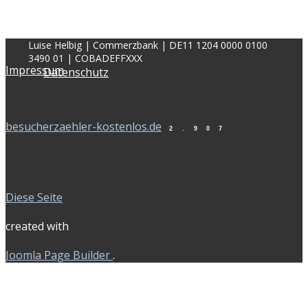
Luise Helbig | Commerzbank | DE11 1204 0000 0100
3490 01 | COBADEFFXXX
Impressum
Datenschutz
besucherzaehler-kostenlos.de
2
.
9
0
7
Diese Seite
created with
Joomla Page Builder
.